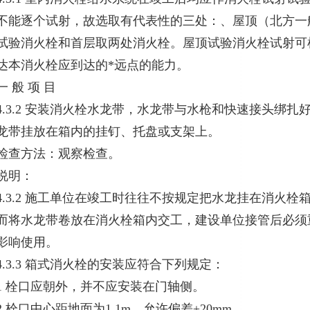
不能逐个试射，故选取有代表性的三处：、屋顶（北方一
试验消火栓和首层取两处消火栓。屋顶试验消火栓试射可
达本消火栓应到达的*远点的能力。
一 般 项 目
4.3.2 安装消火栓水龙带，水龙带与水枪和快速接头绑
龙带挂放在箱内的挂钉、托盘或支架上。
检查方法：观察检查。
说明：
4.3.2 施工单位在竣工时往往不按规定把水龙挂在消火
而将水龙带卷放在消火栓箱内交工，建设单位接管后必须
影响使用。
4.3.3 箱式消火栓的安装应符合下列规定：
1 栓口应朝外，并不应安装在门轴侧。
2 栓口中心距地面为1.1m，允许偏差±20mm。